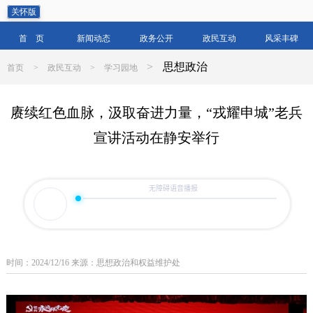
关怀版
首 页
新闻动态
政务公开
政民互动
风采丰碑
>
思想政治
首页
>
政民互动
>
学习园地
赓续红色血脉，汲取奋进力量，“戎耀申城”老兵
宣讲活动在静安举行
时间：2024/12/16 来源：思想政治和权益维护处