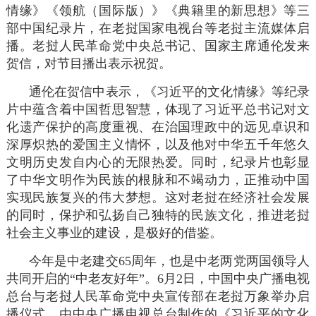
情缘》《领航（国际版）》《典籍里的新思想》等三
部中国纪录片，在老挝国家电视台等老挝主流媒体启
播。老挝人民革命党中央总书记、国家主席通伦发来
贺信，对节目播出表示祝贺。
通伦在贺信中表示，《习近平的文化情缘》等纪录
片中蕴含着中国哲思智慧，体现了习近平总书记对文
化遗产保护的高度重视、在治国理政中的远见卓识和
深厚炽热的爱国主义情怀，以及他对中华五千年悠久
文明历史发自内心的无限热爱。同时，纪录片也彰显
了中华文明作为民族的根脉和不竭动力，正推动中国
实现民族复兴的伟大梦想。这对老挝在经济社会发展
的同时，保护和弘扬自己独特的民族文化，推进老挝
社会主义事业的建设，是极好的借鉴。
今年是中老建交65周年，也是中老两党两国领导人
共同开启的“中老友好年”。6月2日，中国中央广播电视
总台与老挝人民革命党中央宣传部在老挝万象举办启
播仪式。由中央广播电视总台制作的《习近平的文化