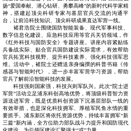
扬“爱国奉献、潜心钻研、勇攀高峰”的新时代科学家精
神，搭建起顶尖科研专家与基层官兵交流的沟通平
台，让前沿科技知识、顶尖科研成果直达军营一线。
褚君浩院士围绕国防智能装备、现代军事科技、
数字信息化建设、应急科技应用等官兵关切领域，作
《红外科技与国防安全》专题讲座。讲座内容紧贴练
兵备战实际、贴合官兵国防建设实际需求，有效帮助
官兵拓宽科技视野、提升科技素养、强化科技强军思
维。活动中，褚院士还赠送亲身编撰的科普书籍《传
感器与智能时代》，进一步丰富军营学习资源，帮助
官兵了解前沿智能科技的发展。
科技强则国家强，科技兴则军队兴。此次“院士进
军营”活动立足浦东科创高地优势，将顶级科普智力资
源送进军营，既是优质科创资源下沉基层部队一线的
有效举措，也是深化科技拥军、厚植军民鱼水情的重
要抓手。浦东新区将依托资源优势，持续丰富拥军“新
三篇”新内涵，全方位助力部队战斗力提升和国防现代
化建设，为引领区建设汇聚强大“戎”力量。