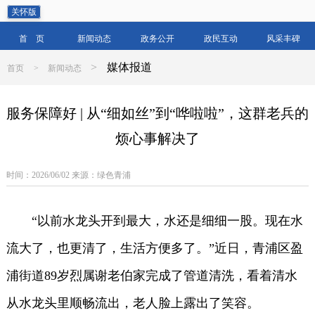
关怀版
首 页
新闻动态
政务公开
政民互动
风采丰碑
>
媒体报道
首页
>
新闻动态
服务保障好 | 从“细如丝”到“哗啦啦”，这群老兵的
烦心事解决了
时间：2026/06/02 来源：绿色青浦
“以前水龙头开到最大，水还是细细一股。现在水
流大了，也更清了，生活方便多了。”近日，青浦区盈
浦街道89岁烈属谢老伯家完成了管道清洗，看着清水
从水龙头里顺畅流出，老人脸上露出了笑容。