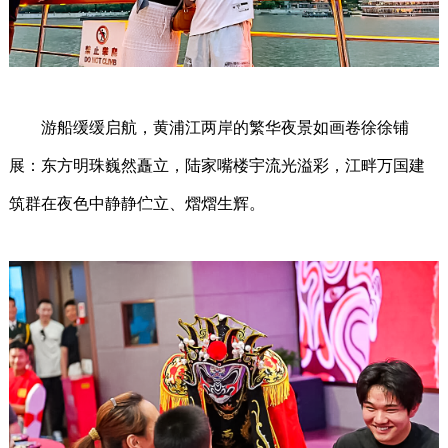
游船缓缓启航，黄浦江两岸的繁华夜景如画卷徐徐铺
展：东方明珠巍然矗立，陆家嘴楼宇流光溢彩，江畔万国建
筑群在夜色中静静伫立、熠熠生辉。